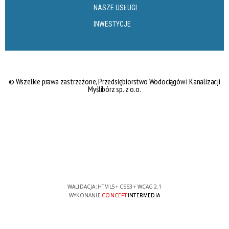
NASZE USŁUGI
INWESTYCJE
©
Wszelkie prawa zastrzeżone,
Przedsiębiorstwo Wodociągów i Kanalizacji
Myślibórz sp. z o.o.
WALIDACJA:
HTML5
+
CSS3
+
WCAG 2.1
WYKONANIE
CONCEPT
INTERMEDIA