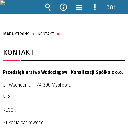
panel
Wyszukiwarka
Narzędzia
Menu
Menu
główne
szczegółowe
MAPA STRONY
KONTAKT
KONTAKT
Przedsiębiorstwo Wodociągów i Kanalizacji Spółka z o.o.
Ul. Wschodnia 1, 74-300 Myślibórz
NIP
REGON
Nr konta bankowego