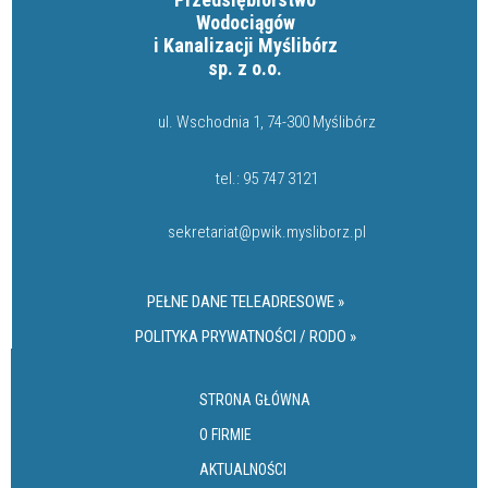
Wodociągów
i Kanalizacji Myślibórz
sp. z o.o.
ul. Wschodnia 1, 74-300 Myślibórz
tel.:
95 747 3121
sekretariat@pwik.mysliborz.pl
PEŁNE DANE TELEADRESOWE »
POLITYKA PRYWATNOŚCI / RODO »
STRONA GŁÓWNA
O FIRMIE
AKTUALNOŚCI