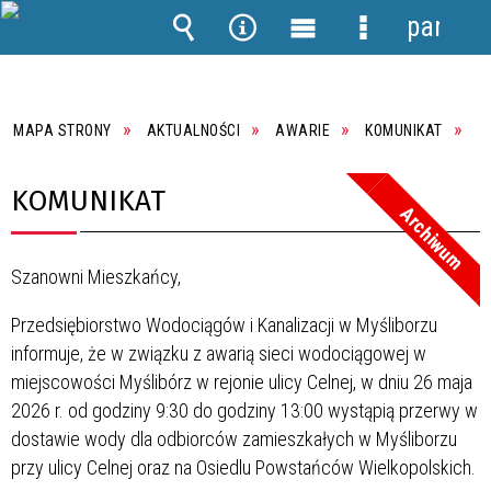
panel
Wyszukiwarka
Narzędzia
Menu
Menu
główne
szczegółowe
MAPA STRONY
AKTUALNOŚCI
AWARIE
KOMUNIKAT
KOMUNIKAT
Archiwum
Szanowni Mieszkańcy,
Przedsiębiorstwo Wodociągów i Kanalizacji w Myśliborzu
informuje, że w związku z awarią sieci wodociągowej w
miejscowości Myślibórz w rejonie ulicy Celnej, w dniu 26 maja
2026 r. od godziny 9:30 do godziny 13:00 wystąpią przerwy w
dostawie wody dla odbiorców zamieszkałych w Myśliborzu
przy ulicy Celnej oraz na Osiedlu Powstańców Wielkopolskich.