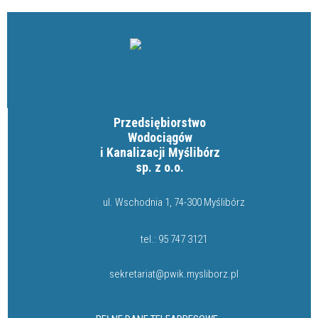
Przedsiębiorstwo
Wodociągów
i Kanalizacji Myślibórz
sp. z o.o.
ul. Wschodnia 1, 74-300 Myślibórz
tel.:
95 747 3121
sekretariat@pwik.mysliborz.pl